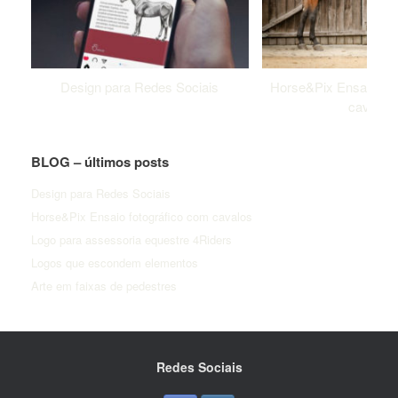
Design para Redes Sociais
Horse&Pix Ensaio fot
cavalos
BLOG – últimos posts
Design para Redes Sociais
Horse&Pix Ensaio fotográfico com cavalos
Logo para assessoria equestre 4Riders
Logos que escondem elementos
Arte em faixas de pedestres
Redes Sociais