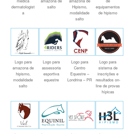
médica
amazona de
amazona de
de
dermatologist
salto
Hipismo,
equipamentos
a
modalidade
de hipismo
salto
Logo para
Logo para
Logo para
Logo para
amazona de
assessoria
Centro
sistema de
hipismo,
esportiva
Equestre –
inscrições e
modalidade
equestre
Londrina – PR
resultados on-
salto
line de provas
hípicas