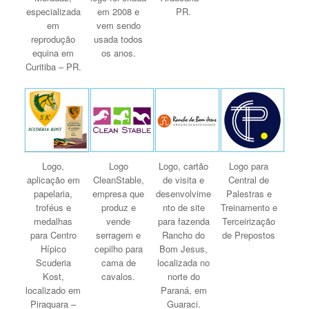
especializada
em 2008 e
PR.
em
vem sendo
reprodução
usada todos
equina em
os anos.
Curitiba – PR.
Logo,
Logo
Logo, cartão
Logo para
aplicação em
CleanStable,
de visita e
Central de
papelaria,
empresa que
desenvolvime
Palestras e
troféus e
produz e
nto de site
Treinamento e
medalhas
vende
para fazenda
Terceirização
para Centro
serragem e
Rancho do
de Prepostos
Hípico
cepilho para
Bom Jesus,
Scuderia
cama de
localizada no
Kost,
cavalos.
norte do
localizado em
Paraná, em
Piraquara –
Guaraci.