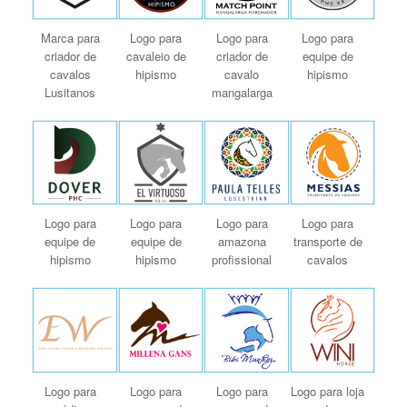
Marca para
Logo para
Logo para
Logo para
criador de
cavaleio de
criador de
equipe de
cavalos
hipismo
cavalo
hipismo
Lusitanos
mangalarga
Logo para
Logo para
Logo para
Logo para
equipe de
equipe de
amazona
transporte de
hipismo
hipismo
profissional
cavalos
Logo para
Logo para
Logo para
Logo para loja