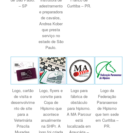
– SP
adestramento
Curitiba – PR.
e preparadora
de cavalos,
Andrea Kober
que presta
serviço no
estado de São
Paulo.
Logo, cartão
Logo, flyers e
Logo para
Logo da
de visita e
convite para
fábrica de
Federação
desenvolvime
Copa de
obstáculo
Paranaense
nto de site
Hipismo que
para hipismo.
de Hipismo
para a
acontece
A MA Parcour
que tem sede
Veterinária
anualmente
está
em Curitiba –
Priscila
na SHPr. A
localizada em
PR.
Muradas,
logo foi criada
Araucária –