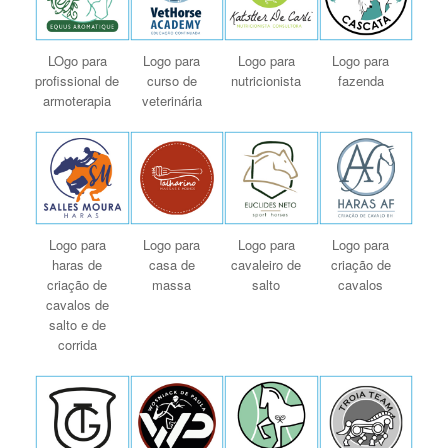
LOgo para
Logo para
Logo para
Logo para
profissional de
curso de
nutricionista
fazenda
armoterapia
veterinária
Logo para
Logo para
Logo para
Logo para
haras de
casa de
cavaleiro de
criação de
criação de
massa
salto
cavalos
cavalos de
salto e de
corrida