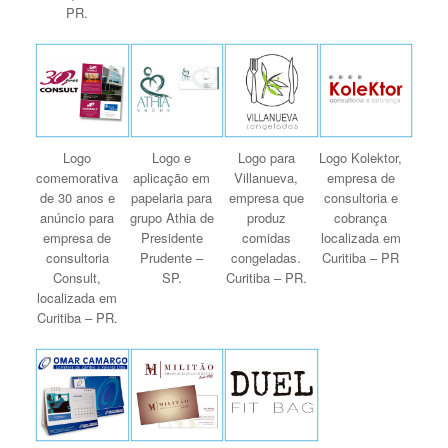
PR.
Logo
Logo e
Logo para
Logo Kolektor,
comemorativa
aplicação em
Villanueva,
empresa de
de 30 anos e
papelaria para
empresa que
consultoria e
anúncio para
grupo Athia de
produz
cobrança
empresa de
Presidente
comidas
localizada em
consultoria
Prudente –
congeladas.
Curitiba – PR
Consult,
SP.
Curitiba – PR.
localizada em
Curitiba – PR.