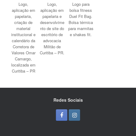
Logo,
Logo,
Logo para
aplicação em
aplicação em
bolsa fitness
papelaria,
papelaria e
Duel Fit Bag.
criação de
desenvolvime
Bolsa térmica
material
nto de site do
para marmitas
institucional e
escritório de
e shakes fit.
calendário da
advocacia
Corretora de
Militão de
Valores Omar
Curitiba – PR.
Camargo,
localizada em
Curitiba – PR
Redes Sociais