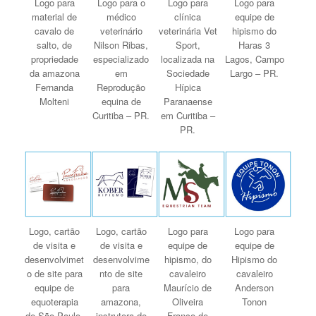
Logo para
Logo para o
Logo para
Logo para
material de
médico
clínica
equipe de
cavalo de
veterinário
veterinária Vet
hipismo do
salto, de
Nilson Ribas,
Sport,
Haras 3
propriedade
especializado
localizada na
Lagos, Campo
da amazona
em
Sociedade
Largo – PR.
Fernanda
Reprodução
Hípica
Molteni
equina de
Paranaense
Curitiba – PR.
em Curitiba –
PR.
Logo, cartão
Logo, cartão
Logo para
Logo para
de visita e
de visita e
equipe de
equipe de
desenvolvimet
desenvolvime
hipismo, do
Hipismo do
o de site para
nto de site
cavaleiro
cavaleiro
equipe de
para
Maurício de
Anderson
equoterapia
amazona,
Oliveira
Tonon
de São Paulo.
instrutora de
Franco de