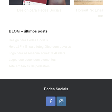
Design para Redes Sociais
Horse&Pix Ensaio fot
cavalos
BLOG – últimos posts
Design para Redes Sociais
Horse&Pix Ensaio fotográfico com cavalos
Logo para assessoria equestre 4Riders
Logos que escondem elementos
Arte em faixas de pedestres
Redes Sociais