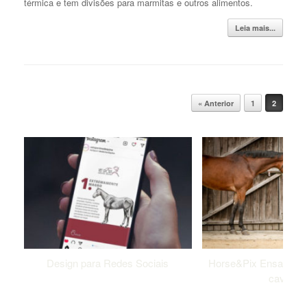
térmica e tem divisões para marmitas e outros alimentos.
Leia mais...
Post navigation
« Anterior
1
2
Design para Redes Sociais
Horse&Pix Ensaio fot
cavalos