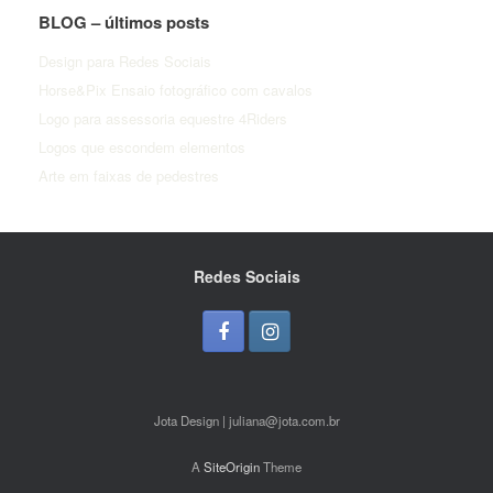
BLOG – últimos posts
Design para Redes Sociais
Horse&Pix Ensaio fotográfico com cavalos
Logo para assessoria equestre 4Riders
Logos que escondem elementos
Arte em faixas de pedestres
Redes Sociais
Jota Design | juliana@jota.com.br
A
SiteOrigin
Theme